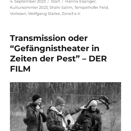
Veröffentlicht
Kategorien
Schlagwörter
4. September 2023
Start
Hanna Essinger
,
am
Kultursommer 2023
,
Shahi Salim
,
Tempelhofer Feld
,
Vorlesen
,
Wolfgang Stärke
,
Zone3 e.V.
Transmission oder
“Gefängnistheater in
Zeiten der Pest” – DER
FILM